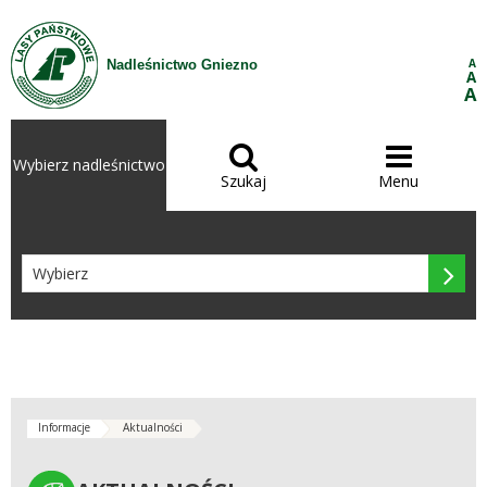
Przejdź do treści
A
Nadleśnictwo Gniezno
A
A


Wybierz nadleśnictwo
Szukaj
Menu

Informacje
Aktualności