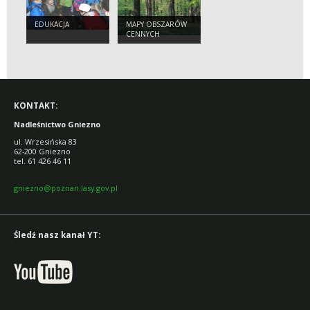
EDUKACJA
MAPY OBSZARÓW
CENNYCH
PRZYRODNICZO
HCVF
KONTAKT:
Nadleśnictwo Gniezno
ul. Wrzesińska 83
62-200 Gniezno
tel. 61 426 46 11
gniezno@poznan.lasy.gov.pl
Śledź nasz kanał YT: