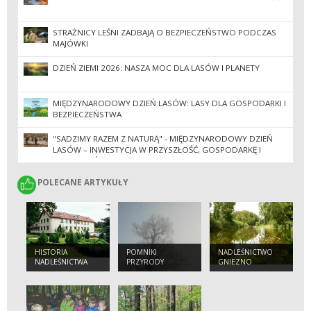
STRAŻNICY LEŚNI ZADBAJĄ O BEZPIECZEŃSTWO PODCZAS
MAJÓWKI
DZIEŃ ZIEMI 2026: NASZA MOC DLA LASÓW I PLANETY
MIĘDZYNARODOWY DZIEŃ LASÓW: LASY DLA GOSPODARKI I
BEZPIECZEŃSTWA
"SADZIMY RAZEM Z NATURĄ" - MIĘDZYNARODOWY DZIEŃ
LASÓW – INWESTYCJA W PRZYSZŁOŚĆ, GOSPODARKĘ I
BEZPIECZEŃSTWO
POLECANE ARTYKUŁY
POLECANE ARTYKUŁY
HISTORIA
POMNIKI
NADLEŚNICTWO
NADLEŚNICTWA
PRZYRODY
GNIEZNO
GNIEZNO