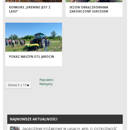
KONKURS „DREWNO JEST Z
SEZON OBRĄCZKOWANIA
LASU”
ZAKOŃCZONY SUKCESEM
POKAZ MASZYN OTL JAROCIN
Poprzedni
Następny
Strona 5 z 11
NAJNOWSZE AKTUALNOŚCI
NAJNOWSZE AKTUALNOŚCI
ZAGROŻENIE POŻAROWE W LASACH. APEL O OSTROŻNOŚĆ