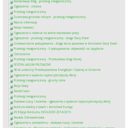
Konserwacja dróg - przetarg nieograniczony.
Ogłoszenie - zmiana
Przetarg nieograniczony
Dzierżawa gruntów rolnych - przetarg nieograniczony
Ważna informacja
Festyn łowiecki
Ogłoszenie o naborze na wolne stanowisko pracy
Ogłoszenie - przetarg nieograniczony - droga Stary Dwór
Unieważnienie postępowania - droga leśna pożarowa w leśnictwie Stary Dwór
Przetarg nieograniczony - II postępowanie, odpowiedź na zapytanie
Ostrzeżenie
Przetarg nieograniczony - Przebudowa drogi leśnej
FESTYN LASOM PRZYJAZNY
40-te urodziny Przedsiębiorstwa Energetyki Cieplnej w Gnieźnie
Ogłoszenie o wyborze najkorzystniejszej oferty
Przetarg nieograniczony - grunty rolne
Akcja Sowy
Święto Lasu
Przetarg nieograniczony
Dostawa tuszy i tonerów - ogłoszenie o wyborze najkorzystniejszej oferty
Konkurs wiedzy o lasach i leśnictwie Europy
XV Edycja Konkursu EKOLIDER 2014/2015
Narada Odnowieniowa
Ogłoszenie o zamówieniu - dostawa tuszy i tonerów
Szkolenie pn. "Bezpieczne techniki i technologie przy pozyskaniu i zrywce