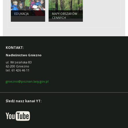
EDUKACJA
MAPY OBSZARÓW
CENNYCH
PRZYRODNICZO
HCVF
KONTAKT:
Nadleśnictwo Gniezno
ul. Wrzesińska 83
62-200 Gniezno
tel. 61 426 46 11
gniezno@poznan.lasy.gov.pl
Śledź nasz kanał YT: