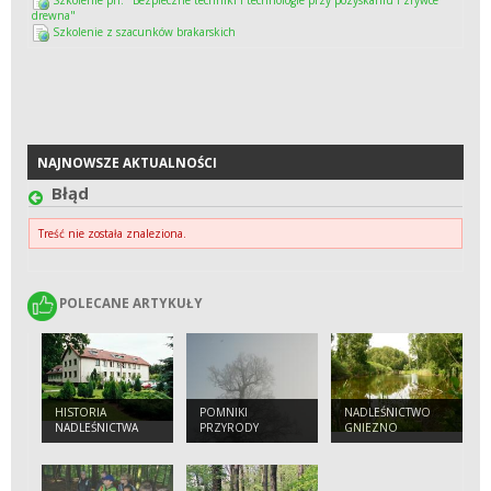
drewna"
Szkolenie z szacunków brakarskich
NAJNOWSZE AKTUALNOŚCI
NAJNOWSZE AKTUALNOŚCI
Błąd
Treść nie została znaleziona.
POLECANE ARTYKUŁY
POLECANE ARTYKUŁY
HISTORIA
POMNIKI
NADLEŚNICTWO
NADLEŚNICTWA
PRZYRODY
GNIEZNO
GNIEZNO