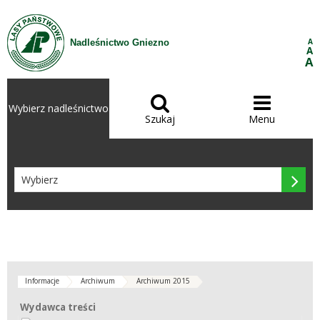
Przejdź do treści
A
Nadleśnictwo Gniezno
A
A


Wybierz nadleśnictwo
Szukaj
Menu

Informacje
Archiwum
Archiwum 2015
Wydawca treści
Wydawca treści