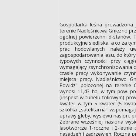
Gospodarka leśna prowadzona j
terenie Nadleśnictwa Gniezno prz
ogólnej powierzchni d-stanów. T
produkcyjne siedliska, a co za t
prac hodowlanych należy uwz
zagospodarowania lasu, do któryc
typowych czynności przy ciągł
wymagający zsynchronizowania cz
czasie pracy wykonywanie czynn
miejsca pracy. Nadleśnictwo G
Powidz" położonej na terenie O
wynosi 11,43 ha, w tym pow. p
(inspekt w tunelu foliowym) prow
kwater w tym 5 kwater (5 kwate
szkółka „satelitarna" wspomaga
uprawy gleby, wysiewu nasion, p
Zebrane wcześniej nasiona wys
lasotwórcze 1-roczne i 2-letni
nasadzeń i zadrzewień. Roczna pr