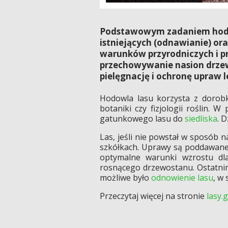
Podstawowym zadaniem hodow
istniejących (odnawianie) or
warunków przyrodniczych i pr
przechowywanie nasion drzew
pielęgnację i ochronę upraw 
Hodowla lasu korzysta z dorobku
botaniki czy fizjologii roślin.
gatunkowego lasu do
siedliska
. 
Las, jeśli nie powstał w sposób n
szkółkach. Uprawy są poddawane
optymalne warunki wzrostu dl
rosnącego drzewostanu. Ostatnim
możliwe było
odnowienie lasu
, w
Przeczytaj więcej na stronie
lasy.g