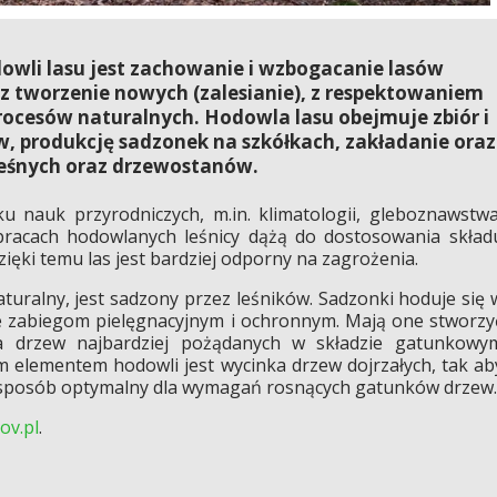
li lasu jest zachowanie i wzbogacanie lasów
az tworzenie nowych (zalesianie), z respektowaniem
ocesów naturalnych. Hodowla lasu obejmuje zbiór i
, produkcję sadzonek na szkółkach, zakładanie oraz
leśnych oraz drzewostanów.
 nauk przyrodniczych, m.in. klimatologii, gleboznawstwa
 W pracach hodowlanych leśnicy dążą do dostosowania skład
Dzięki temu las jest bardziej odporny na zagrożenia.
aturalny, jest sadzony przez leśników. Sadzonki hoduje się 
 zabiegom pielęgnacyjnym i ochronnym. Mają one stworzy
a drzew najbardziej pożądanych w składzie gatunkowy
 elementem hodowli jest wycinka drzew dojrzałych, tak ab
 sposób optymalny dla wymagań rosnących gatunków drzew.
ov.pl
.