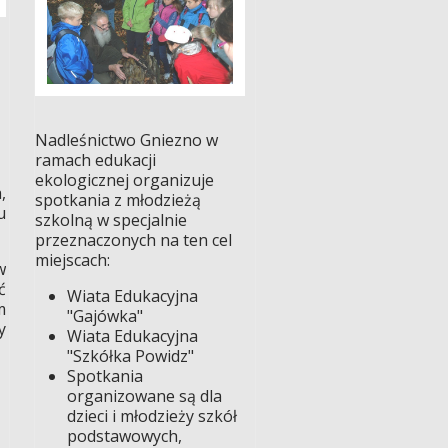
Nadleśnictwo Gniezno w
ramach edukacji
ekologicznej organizuje
,
spotkania z młodzieżą
u
szkolną w specjalnie
przeznaczonych na ten cel
miejscach:
w
ć
Wiata Edukacyjna
m
"Gajówka"
y
Wiata Edukacyjna
"Szkółka Powidz"
Spotkania
organizowane są dla
dzieci i młodzieży szkół
podstawowych,