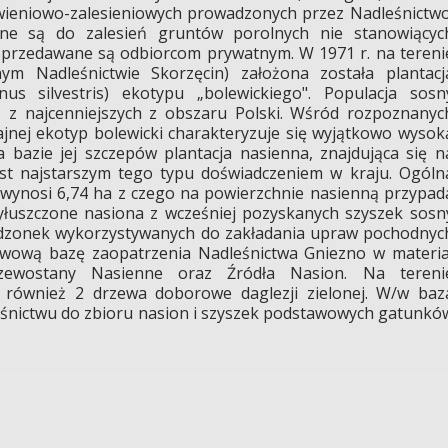
wieniowo-zalesieniowych prowadzonych przez Nadleśnictwo
ne są do zalesień gruntów porolnych nie stanowiącyc
sprzedawane są odbiorcom prywatnym. W 1971 r. na tereni
ym Nadleśnictwie Skorzęcin) założona została plantacj
nus silvestris) ekotypu „bolewickiego". Populacja sosn
ą z najcenniejszych z obszaru Polski. Wśród rozpoznanyc
nej ekotyp bolewicki charakteryzuje się wyjątkowo wysok
 bazie jej szczepów plantacja nasienna, znajdująca się n
est najstarszym tego typu doświadczeniem w kraju. Ogóln
j wynosi 6,74 ha z czego na powierzchnie nasienną przypad
Wyłuszczone nasiona z wcześniej pozyskanych szyszek sosn
sadzonek wykorzystywanych do zakładania upraw pochodnyc
awową bazę zaopatrzenia Nadleśnictwa Gniezno w materia
zewostany Nasienne oraz Źródła Nasion. Na tereni
 również 2 drzewa doborowe daglezji zielonej. W/w baz
eśnictwu do zbioru nasion i szyszek podstawowych gatunkó