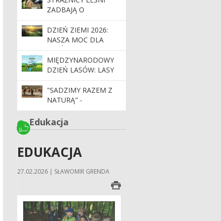
ZADBAJĄ O
BEZPIECZEŃSTWO
PODCZAS MAJÓWKI
DZIEŃ ZIEMI 2026:
NASZA MOC DLA
LASÓW I PLANETY
MIĘDZYNARODOWY
DZIEŃ LASÓW: LASY
DLA GOSPODARKI I
BEZPIECZEŃSTWA
"SADZIMY RAZEM Z
NATURĄ" -
MIĘDZYNARODOWY
DZIEŃ LASÓW –
Edukacja
INWESTYCJA W
PRZYSZŁOŚĆ,
EDUKACJA
GOSPODARKĘ I
BEZPIECZEŃSTWO
27.02.2026 | SŁAWOMIR GRENDA