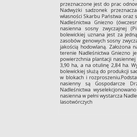
przeznaczone jest do prac odno
Nadwyżki sadzonek przeznacza
własności Skarbu Państwa oraz 
Nadleśnictwa Gniezno (ówczesn
nasienna sosny zwyczajnej (Pi
bolewickiej uznana jest za jedn
zasobów genowych sosny zwyczaj
jakością hodowlaną. Założona na
terenie Nadleśnictwa Gniezno j
powierzchnia plantacji nasienne
3,90 ha, a na otulinę 2,84 ha. 
bolewickiej służą do produkcji 
w blokach i rozproszeniu.Podst
nasienny są Gospodarcze Dr
Nadleśnictwa wyselekcjonowano
nasienna w pełni wystarcza Nadl
lasotwórczych