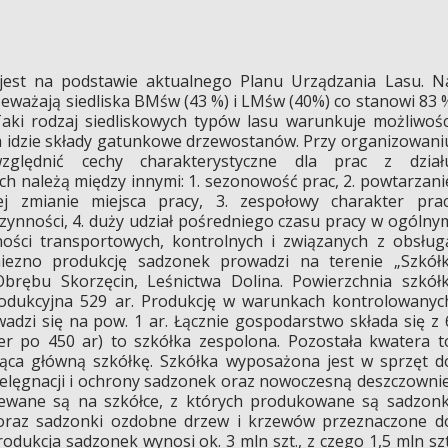
est na podstawie aktualnego Planu Urządzania Lasu. N
eważają siedliska BMśw (43 %) i LMśw (40%) co stanowi 83 
aki rodzaj siedliskowych typów lasu warunkuje możliwośc
ym idzie składy gatunkowe drzewostanów. Przy organizowani
ględnić cechy charakterystyczne dla prac z dział
h należą między innymi: 1. sezonowość prac, 2. powtarzani
ej zmianie miejsca pracy, 3. zespołowy charakter prac
ynności, 4. duży udział pośredniego czasu pracy w ogólny
ości transportowych, kontrolnych i związanych z obsług
niezno produkcję sadzonek prowadzi na terenie „Szkółk
brębu Skorzęcin, Leśnictwa Dolina. Powierzchnia szkółk
rodukcyjna 529 ar. Produkcję w warunkach kontrolowanyc
adzi się na pow. 1 ar. Łącznie gospodarstwo składa się z 
r po 450 ar) to szkółka zespolona. Pozostała kwatera t
jąca główną szkółkę. Szkółka wyposażona jest w sprzęt d
ielęgnacji i ochrony sadzonek oraz nowoczesną deszczownie
iewane są na szkółce, z których produkowane są sadzonk
e oraz sadzonki ozdobne drzew i krzewów przeznaczone d
odukcja sadzonek wynosi ok. 3 mln szt., z czego 1,5 mln szt