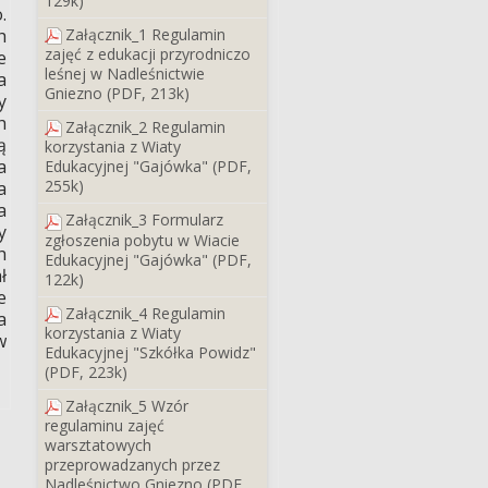
129k)
.
Załącznik_1 Regulamin
h
zajęć z edukacji przyrodniczo
e
leśnej w Nadleśnictwie
a
Gniezno (PDF, 213k)
y
h
Załącznik_2 Regulamin
ą
korzystania z Wiaty
a
Edukacyjnej "Gajówka" (PDF,
255k)
a
a
Załącznik_3 Formularz
y
zgłoszenia pobytu w Wiacie
h
Edukacyjnej "Gajówka" (PDF,
ł
122k)
e
Załącznik_4 Regulamin
a
korzystania z Wiaty
w
Edukacyjnej "Szkółka Powidz"
(PDF, 223k)
Załącznik_5 Wzór
regulaminu zajęć
warsztatowych
przeprowadzanych przez
Nadleśnictwo Gniezno (PDF,