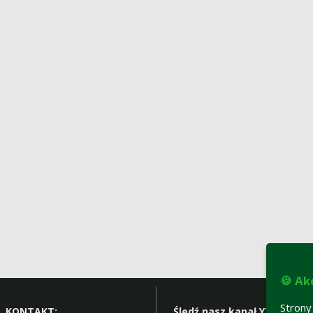
🍪 Ak
Strony
KONTAKT:
Śledź nasz kanał YT: