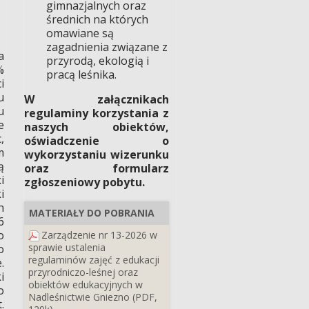
gimnazjalnych oraz
średnich na których
omawiane są
zagadnienia związane z
a
przyrodą, ekologią i
%
pracą leśnika.
i
u
W załącznikach
u
regulaminy korzystania z
e
naszych obiektów,
,
oświadczenie o
m
wykorzystaniu wizerunku
ą
oraz formularz
i
zgłoszeniowy pobytu.
i
h
MATERIAŁY DO POBRANIA
6
o
Zarządzenie nr 13-2026 w
sprawie ustalenia
o
regulaminów zajęć z edukacji
.
przyrodniczo-leśnej oraz
i
obiektów edukacyjnych w
o
Nadleśnictwie Gniezno (PDF,
.