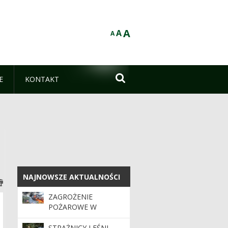
A
A
A

E
KONTAKT
NAJNOWSZE AKTUALNOŚCI
NAJNOWSZE AKTUALNOŚCI
ZAGROŻENIE
POŻAROWE W
LASACH. APEL O
OSTROŻNOŚĆ
STRAŻNICY LEŚNI