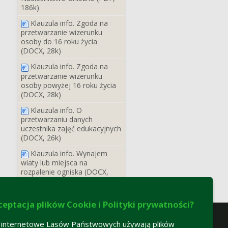
186k)
Klauzula info. Zgoda na
przetwarzanie wizerunku
osoby do 16 roku życia
(DOCX, 28k)
Klauzula info. Zgoda na
przetwarzanie wizerunku
osoby powyżej 16 roku życia
(DOCX, 28k)
Klauzula info. O
przetwarzaniu danych
uczestnika zajęć edukacyjnych
(DOCX, 26k)
Klauzula info. Wynajem
wiaty lub miejsca na
rozpalenie ogniska (DOCX,
26k)
ceptacja plików Cookie i Polityki prywatności?
 internetowe Lasów Państwowych używają plików